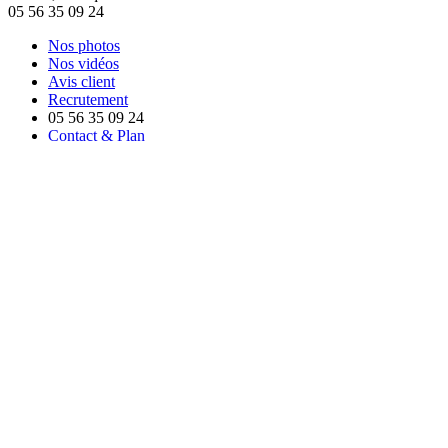
05 56 35 09 24
Nos photos
Nos vidéos
Avis client
Recrutement
05 56 35 09 24
Contact & Plan
Réservez une chambre
Nous contacter
© 2026 Copyright Les Criquets Hôtel & Spa
Agence de communication Nantes : Studio Plune
Mentions légales
Plan du site
×
Hôtel Restaurant Les Criquets