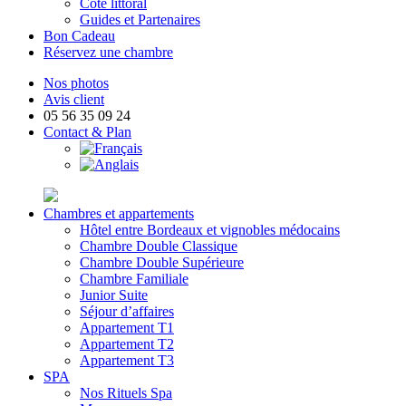
Côté littoral
Guides et Partenaires
Bon Cadeau
Réservez une chambre
Nos photos
Avis client
05 56 35 09 24
Contact & Plan
Chambres et appartements
Hôtel entre Bordeaux et vignobles médocains
Chambre Double Classique
Chambre Double Supérieure
Chambre Familiale
Junior Suite
Séjour d’affaires
Appartement T1
Appartement T2
Appartement T3
SPA
Nos Rituels Spa